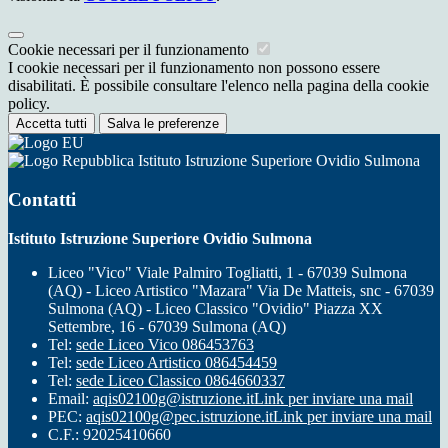
Cookie necessari per il funzionamento
I cookie necessari per il funzionamento non possono essere
disabilitati. È possibile consultare l'elenco nella pagina della cookie
policy.
Accetta tutti
Salva le preferenze
Istituto Istruzione Superiore Ovidio Sulmona
Contatti
Istituto Istruzione Superiore Ovidio Sulmona
Liceo "Vico" Viale Palmiro Togliatti, 1 - 67039 Sulmona
(AQ) - Liceo Artistico "Mazara" Via De Matteis, snc - 67039
Sulmona (AQ) - Liceo Classico "Ovidio" Piazza XX
Settembre, 16 - 67039 Sulmona (AQ)
Tel:
sede Liceo Vico 086453763
Tel:
sede Liceo Artistico 086454459
Tel:
sede Liceo Classico 0864660337
Email:
aqis02100g@istruzione.it
Link per inviare una mail
PEC:
aqis02100g@pec.istruzione.it
Link per inviare una mail
C.F.: 92025410660