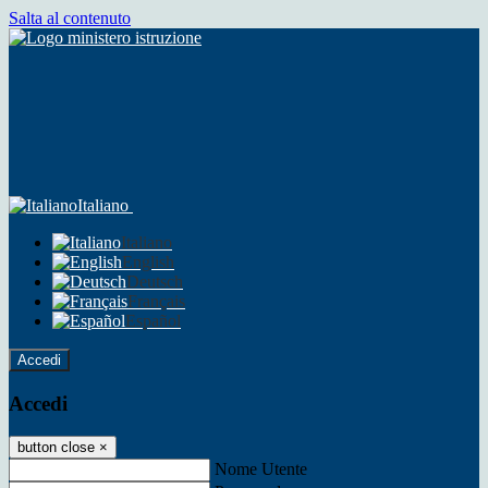
Salta al contenuto
Italiano
Italiano
English
Deutsch
Français
Español
Accedi
Accedi
button close
×
Nome Utente