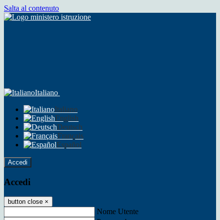
Salta al contenuto
Italiano
Italiano
English
Deutsch
Français
Español
Accedi
Accedi
button close
×
Nome Utente