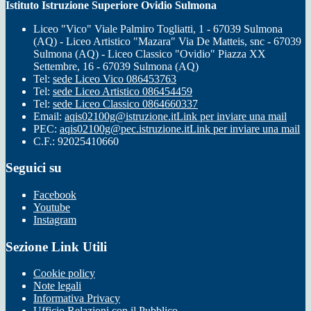
Istituto Istruzione Superiore Ovidio Sulmona
Liceo "Vico" Viale Palmiro Togliatti, 1 - 67039 Sulmona
(AQ) - Liceo Artistico "Mazara" Via De Matteis, snc - 67039
Sulmona (AQ) - Liceo Classico "Ovidio" Piazza XX
Settembre, 16 - 67039 Sulmona (AQ)
Tel:
sede Liceo Vico 086453763
Tel:
sede Liceo Artistico 086454459
Tel:
sede Liceo Classico 0864660337
Email:
aqis02100g@istruzione.it
Link per inviare una mail
PEC:
aqis02100g@pec.istruzione.it
Link per inviare una mail
C.F.: 92025410660
Seguici su
Facebook
Youtube
Instagram
Sezione Link Utili
Cookie policy
Note legali
Informativa Privacy
Ufficio Relazioni con il Pubblico