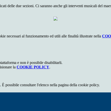
ficati
delle due sezioni.
C
i sar
anno
anche
gli interventi
musicali
del mae
kie necessari al funzionamento ed utili alle finalità illustrate nella
COO
attaforma e non è possibile disabilitarli.
isionare la
COOKIE POLICY
.
 È possibile consultare l'elenco nella pagina della cookie policy.