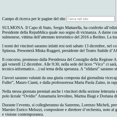
Campo di ricerca per le pagine del sito
SULMONA.
I
l Capo di Stato
, Sergio Mattarella, ha conferito
all’
ediz
Presidente della Repubblica qu
ale suo segno di vicinanza
. A darne co
sulmonese, vittima dell’attentato terroristico del 2016 a Berlino.
La tr
I nomi dei vincitori saranno infatti resi noti
sabato
13
dicembre
,
nel co
Spinosa
.
Presenterà
Miska
Ruggeri
,
presidente del Teatro Stabile d’
I
l concorso,
promosso dalla Presidenza del Consiglio della Regione 
già
venerdì 1
2
dicembre
.
A
lle 9:30, nella sede del
liceo “Vico”
ci sarà
tecnico-informatico…)
sul tema della speranza.
A “sfidarsi” saranno
s
I lavori saranno valutati da
una giuria composta da
l
giornalista vicec
F
uller”
, Mauro
Ci
anti
,
e dalla professoressa Maria Paola Zaino, in r
Nella stessa
giornata premiati
anche
i vincitori della sezione letteraria
polo liceale “Ovidio”
Annamaria Iervolino, Marina Biagi e Doriana d
Durante
l’evento
,
si collegheranno
da Sanremo,
Lorenzo Micheli
, pr
Maestro Enrico
Melozzi
, compositore e direttore d’orchestra, noto a
e visione contemporanea.