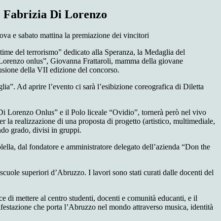
 Fabrizia Di Lorenzo
ova e sabato matti
na la premiazione dei vincitori
time del terrorismo”
dedicato alla Speranza,
la Medaglia
d
el
 Lorenzo onlus”, Giovanna
Frattaroli
, mamma della giovane
usi
one della
VII edizione del c
oncorso.
glia”
.
Ad aprire l’evento ci sarà l’esibizione coreografica di
Diletta
Di Lorenzo Onlus” e il Polo liceale “Ovidio”,
tornerà
però
nel vivo
er la realizzazione di
una proposta di progetto
(artistico,
multimediale,
ndo grado
, d
i
visi
in gruppi
.
lella
,
dal f
ondatore e amministratore delegato dell’azienda “Don the
 scu
ole superiori d’Abruzzo
.
I lavori sono stati curati dalle
docenti del
e di mettere al centro studenti, docenti e comunità educanti
,
e
il
ifestazione che porta l’Abruzzo nel mondo attraverso musica, identità