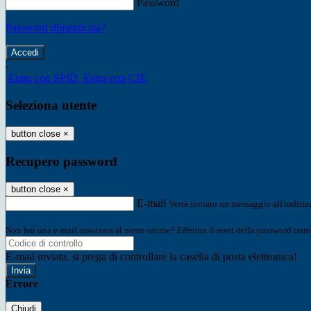
Password
Password dimenticata?
-
Entra con SPID
Entra con CIE
Seleziona utente
button close
×
Recupero password
button close
×
E-mail
Verrà inviato un messaggio all'indirizz
Non hai una e-mail associata al nome utente? Effettua il reset della password tram
E-mail inviata, si prega di controllare la casella di posta elettronica!
Errore
Chiudi