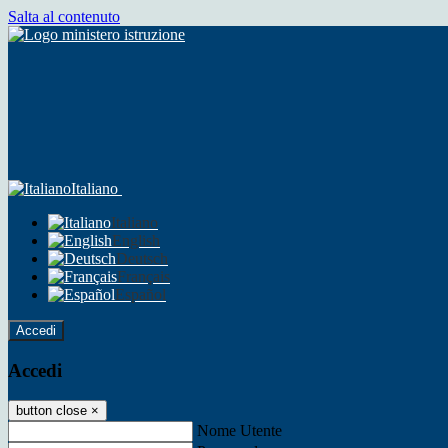
Salta al contenuto
Italiano
Italiano
English
Deutsch
Français
Español
Accedi
Accedi
button close
×
Nome Utente