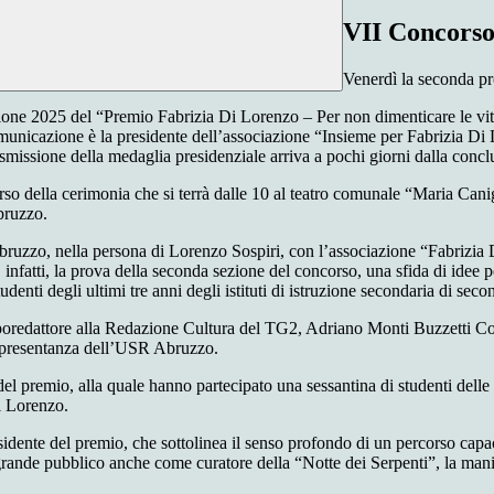
VII Concorso
Venerdì la seconda pr
ione 2025
del
“Premio Fabrizia Di Lorenzo – Per non dimenticare le vit
municazione è la presidente dell’associazione “
Insieme per
Fabrizia Di
asmissione della medaglia presidenziale
arriva a pochi giorni dalla concl
rso della cerimonia che si terrà
d
alle 10 al teatro comunale “Maria Cani
Abruzzo
.
Abruzzo,
nella persona di
Lorenzo
Sospiri
,
con l’associazione “Fabrizia 
, infatti,
la
prova del
la seconda sezione del
concorso
,
una sfida di idee p
tudenti
de
gli ultimi tr
e anni degli istituti di istruzi
one secondaria di seco
aporedattore alla Redazione Cultura del TG2
,
Adriano Monti Buzzetti Co
appresentanza dell’USR Abruzzo.
del premio,
alla quale hanno partecipato
una sessantina di
studenti
delle
i Lorenzo.
esidente del premio
,
che
sottolin
ea
il senso profondo di un percorso capac
l grande pubblico anche come curatore della “Notte dei Serpenti”, la man