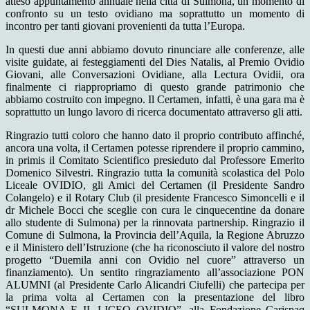
atteso appuntamento annuale nella città di Sulmona, un momento di
confronto su un testo ovidiano ma soprattutto un momento di
incontro per tanti giovani provenienti da tutta l’Europa.
In questi due anni abbiamo dovuto rinunciare alle conferenze, alle
visite guidate, ai festeggiamenti del Dies Natalis, al Premio Ovidio
Giovani, alle Conversazioni Ovidiane, alla Lectura Ovidii, ora
finalmente ci riappropriamo di questo grande patrimonio che
abbiamo costruito con impegno. Il Certamen, infatti, è una gara ma è
soprattutto un lungo lavoro di ricerca documentato attraverso gli atti.
Ringrazio tutti coloro che hanno dato il proprio contributo affinché,
ancora una volta, il Certamen potesse riprendere il proprio cammino,
in primis il Comitato Scientifico presieduto dal Professore Emerito
Domenico Silvestri. Ringrazio tutta la comunità scolastica del Polo
Liceale OVIDIO, gli Amici del Certamen (il Presidente Sandro
Colangelo) e il Rotary Club (il presidente Francesco Simoncelli e il
dr Michele Bocci che sceglie con cura le cinquecentine da donare
allo studente di Sulmona) per la rinnovata partnership. Ringrazio il
Comune di Sulmona, la Provincia dell’Aquila, la Regione Abruzzo
e il Ministero dell’Istruzione (che ha riconosciuto il valore del nostro
progetto “Duemila anni con Ovidio nel cuore” attraverso un
finanziamento). Un sentito ringraziamento all’associazione PON
ALUMNI (al Presidente Carlo Alicandri Ciufelli) che partecipa per
la prima volta al Certamen con la presentazione del libro
“SULMONA E IL LICEO OVIDIO”, alla Fondazione Carispaq