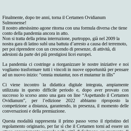
Finalmente, dopo tre anni, torna il Certamen Ovidianum
Sulmonense!
Il nostro attesissimo agone ritorna con una formula diversa che tiene
conto della pandemia ancora in atto.
Non si tratta della prima interruzione, purtroppo, già nel 2009 la
nostra gara di latino subì una battuta d’arresto a causa del terremoto,
per poi riprendere con un crescendo di presenze, di attività, di
adesioni da parte dei più prestigiosi licei europei.
La pandemia ci costringe a riorganizzare le nostre iniziative e noi
vogliamo trasformare tutti i vincoli in nuove opportunità per pensare
ad un nuovo inizio: “omnia mutantur, nos et mutamur in illis”
Ci viene incontro la didattica digitale integrata, ampiamente
utilizzata in questo difficile periodo e, dopo aver provato con
successo lo scorso anno una gara on line “Aspettando il Certamen
Ovidianum”, per l’edizione 2022 abbiamo riproposto la
competizione a distanza, garantendo, in presenza, il momento delle
conversazioni e della premiazione.
Questa modalità rappresenta il primo passo verso il ripristino del
regolamento originario, per far sì che il Certamen torni ad essere un