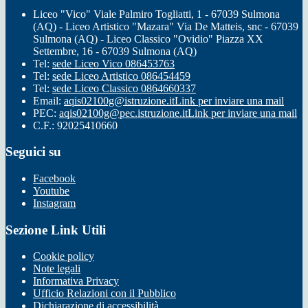
Liceo "Vico" Viale Palmiro Togliatti, 1 - 67039 Sulmona
(AQ) - Liceo Artistico "Mazara" Via De Matteis, snc - 67039
Sulmona (AQ) - Liceo Classico "Ovidio" Piazza XX
Settembre, 16 - 67039 Sulmona (AQ)
Tel:
sede Liceo Vico 086453763
Tel:
sede Liceo Artistico 086454459
Tel:
sede Liceo Classico 0864660337
Email:
aqis02100g@istruzione.it
Link per inviare una mail
PEC:
aqis02100g@pec.istruzione.it
Link per inviare una mail
C.F.: 92025410660
Seguici su
Facebook
Youtube
Instagram
Sezione Link Utili
Cookie policy
Note legali
Informativa Privacy
Ufficio Relazioni con il Pubblico
Dichiarazione di accessibilità