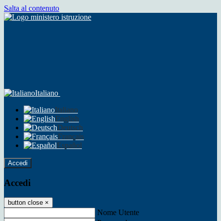
Salta al contenuto
Italiano
Italiano
English
Deutsch
Français
Español
Accedi
Accedi
button close
×
Nome Utente