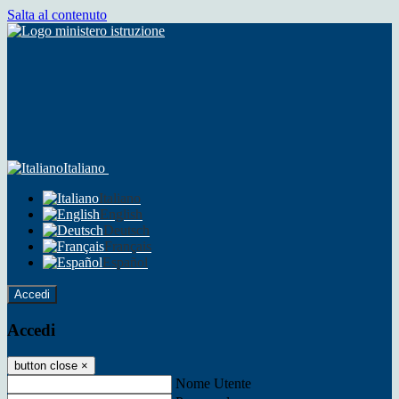
Salta al contenuto
Italiano
Italiano
English
Deutsch
Français
Español
Accedi
Accedi
button close
×
Nome Utente