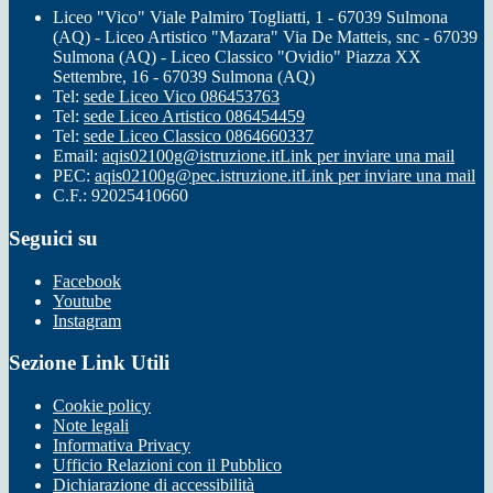
Liceo "Vico" Viale Palmiro Togliatti, 1 - 67039 Sulmona
(AQ) - Liceo Artistico "Mazara" Via De Matteis, snc - 67039
Sulmona (AQ) - Liceo Classico "Ovidio" Piazza XX
Settembre, 16 - 67039 Sulmona (AQ)
Tel:
sede Liceo Vico 086453763
Tel:
sede Liceo Artistico 086454459
Tel:
sede Liceo Classico 0864660337
Email:
aqis02100g@istruzione.it
Link per inviare una mail
PEC:
aqis02100g@pec.istruzione.it
Link per inviare una mail
C.F.: 92025410660
Seguici su
Facebook
Youtube
Instagram
Sezione Link Utili
Cookie policy
Note legali
Informativa Privacy
Ufficio Relazioni con il Pubblico
Dichiarazione di accessibilità