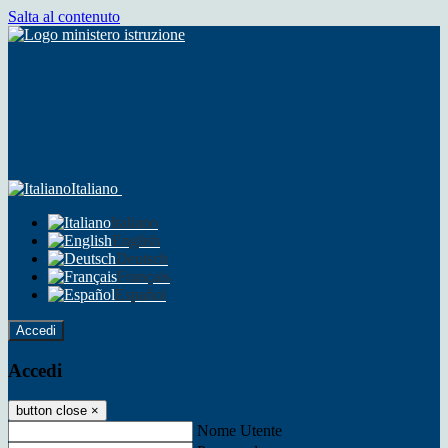
Salta al contenuto
Italiano
Italiano
English
Deutsch
Français
Español
Accedi
Accedi
button close
×
Nome Utente