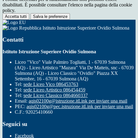
disabilitati. È possibile consultare l'elenco nella pagina della cookie
policy.
Accetta tutti
Salva le preferenze
Istituto Istruzione Superiore Ovidio Sulmona
Contatti
Istituto Istruzione Superiore Ovidio Sulmona
Liceo "Vico" Viale Palmiro Togliatti, 1 - 67039 Sulmona
(AQ) - Liceo Artistico "Mazara" Via De Matteis, snc - 67039
Sulmona (AQ) - Liceo Classico "Ovidio" Piazza XX
Settembre, 16 - 67039 Sulmona (AQ)
Tel:
sede Liceo Vico 086453763
Tel:
sede Liceo Artistico 086454459
Tel:
sede Liceo Classico 0864660337
Email:
aqis02100g@istruzione.it
Link per inviare una mail
PEC:
aqis02100g@pec.istruzione.it
Link per inviare una mail
C.F.: 92025410660
Seguici su
Facebook