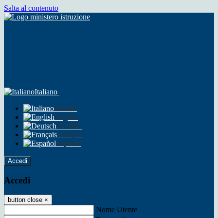
Salta al contenuto
Italiano
Italiano
English
Deutsch
Français
Español
Accedi
Accedi
button close
×
Nome Utente