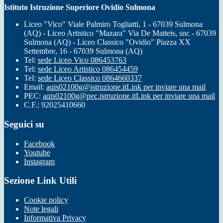
Istituto Istruzione Superiore Ovidio Sulmona
Liceo "Vico" Viale Palmiro Togliatti, 1 - 67039 Sulmona
(AQ) - Liceo Artistico "Mazara" Via De Matteis, snc - 67039
Sulmona (AQ) - Liceo Classico "Ovidio" Piazza XX
Settembre, 16 - 67039 Sulmona (AQ)
Tel:
sede Liceo Vico 086453763
Tel:
sede Liceo Artistico 086454459
Tel:
sede Liceo Classico 0864660337
Email:
aqis02100g@istruzione.it
Link per inviare una mail
PEC:
aqis02100g@pec.istruzione.it
Link per inviare una mail
C.F.: 92025410660
Seguici su
Facebook
Youtube
Instagram
Sezione Link Utili
Cookie policy
Note legali
Informativa Privacy