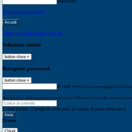
Password
Password dimenticata?
-
Entra con SPID
Entra con CIE
Seleziona utente
button close
×
Recupero password
button close
×
E-mail
Verrà inviato un messaggio all'indirizz
Non hai una e-mail associata al nome utente? Effettua il reset della password tram
E-mail inviata, si prega di controllare la casella di posta elettronica!
Errore
Chiudi