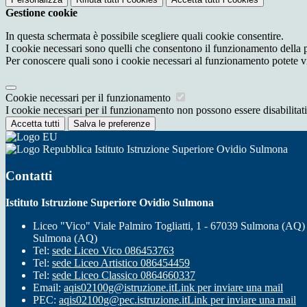
Gestione cookie
In questa schermata è possibile scegliere quali cookie consentire.
I cookie necessari sono quelli che consentono il funzionamento della pi
Per conoscere quali sono i cookie necessari al funzionamento potete v
Cookie necessari per il funzionamento
I cookie necessari per il funzionamento non possono essere disabilitati.
Accetta tutti
Salva le preferenze
Istituto Istruzione Superiore Ovidio Sulmona
Contatti
Istituto Istruzione Superiore Ovidio Sulmona
Liceo "Vico" Viale Palmiro Togliatti, 1 - 67039 Sulmona (AQ)
Sulmona (AQ)
Tel:
sede Liceo Vico 086453763
Tel:
sede Liceo Artistico 086454459
Tel:
sede Liceo Classico 0864660337
Email:
aqis02100g@istruzione.it
Link per inviare una mail
PEC:
aqis02100g@pec.istruzione.it
Link per inviare una mail