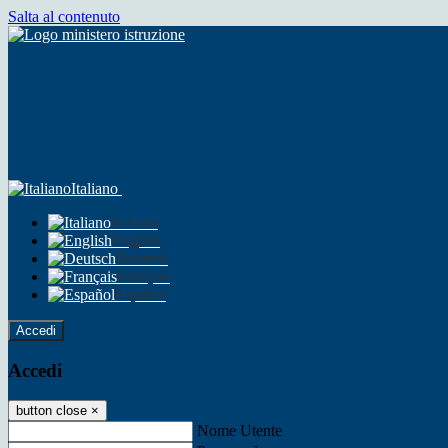
Salta al contenuto
Italiano
Italiano
English
Deutsch
Français
Español
Accedi
Accedi
button close
×
Nome Utente