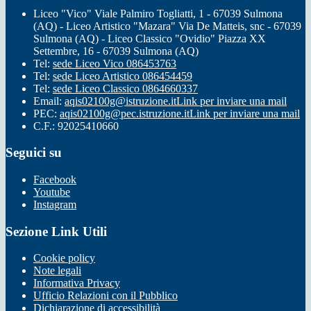
Liceo "Vico" Viale Palmiro Togliatti, 1 - 67039 Sulmona
(AQ) - Liceo Artistico "Mazara" Via De Matteis, snc - 67039
Sulmona (AQ) - Liceo Classico "Ovidio" Piazza XX
Settembre, 16 - 67039 Sulmona (AQ)
Tel:
sede Liceo Vico 086453763
Tel:
sede Liceo Artistico 086454459
Tel:
sede Liceo Classico 0864660337
Email:
aqis02100g@istruzione.it
Link per inviare una mail
PEC:
aqis02100g@pec.istruzione.it
Link per inviare una mail
C.F.: 92025410660
Seguici su
Facebook
Youtube
Instagram
Sezione Link Utili
Cookie policy
Note legali
Informativa Privacy
Ufficio Relazioni con il Pubblico
Dichiarazione di accessibilità