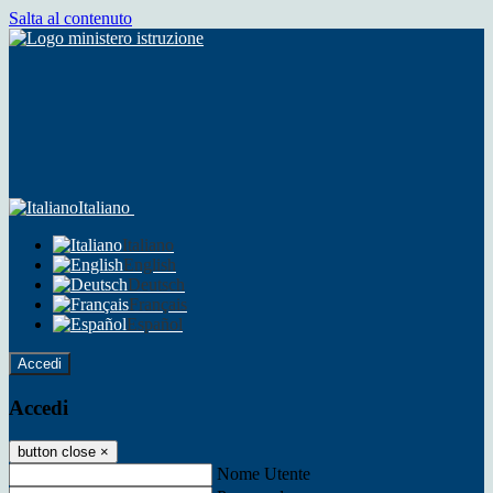
Salta al contenuto
Italiano
Italiano
English
Deutsch
Français
Español
Accedi
Accedi
button close
×
Nome Utente