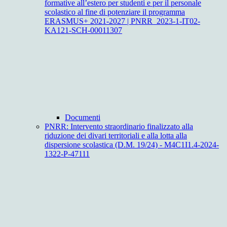
formative all’estero per studenti e per il personale
scolastico al fine di potenziare il programma
ERASMUS+ 2021-2027 | PNRR_2023-1-IT02-
KA121-SCH-00011307
Documenti
PNRR: Intervento straordinario finalizzato alla
riduzione dei divari territoriali e alla lotta alla
dispersione scolastica (D.M. 19/24) - M4C1I1.4-2024-
1322-P-47111