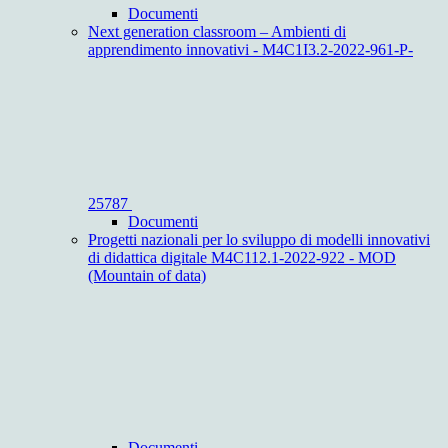
Documenti
Next generation classroom – Ambienti di
apprendimento innovativi - M4C1I3.2-2022-961-P-
25787
Documenti
Progetti nazionali per lo sviluppo di modelli innovativi
di didattica digitale M4C112.1-2022-922 - MOD
(Mountain of data)
Documenti