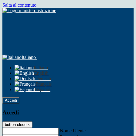
Salta al contenuto
Italiano
Italiano
English
Deutsch
Français
Español
Accedi
Accedi
button close
×
Nome Utente