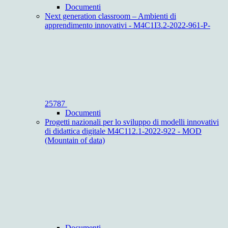
Documenti
Next generation classroom – Ambienti di
apprendimento innovativi - M4C1I3.2-2022-961-P-
25787
Documenti
Progetti nazionali per lo sviluppo di modelli innovativi
di didattica digitale M4C112.1-2022-922 - MOD
(Mountain of data)
Documenti