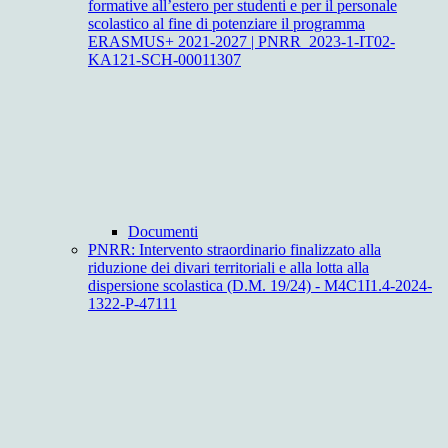
formative all’estero per studenti e per il personale
scolastico al fine di potenziare il programma
ERASMUS+ 2021-2027 | PNRR_2023-1-IT02-
KA121-SCH-00011307
Documenti
PNRR: Intervento straordinario finalizzato alla
riduzione dei divari territoriali e alla lotta alla
dispersione scolastica (D.M. 19/24) - M4C1I1.4-2024-
1322-P-47111