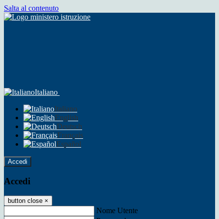
Salta al contenuto
Italiano
Italiano
English
Deutsch
Français
Español
Accedi
Accedi
button close
×
Nome Utente