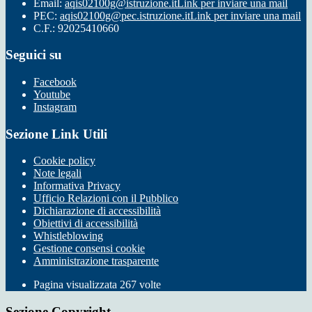
Email:
aqis02100g@istruzione.it
Link per inviare una mail
PEC:
aqis02100g@pec.istruzione.it
Link per inviare una mail
C.F.: 92025410660
Seguici su
Facebook
Youtube
Instagram
Sezione Link Utili
Cookie policy
Note legali
Informativa Privacy
Ufficio Relazioni con il Pubblico
Dichiarazione di accessibilità
Obiettivi di accessibilità
Whistleblowing
Gestione consensi cookie
Amministrazione trasparente
Pagina visualizzata
267
volte
Sezione Copyright