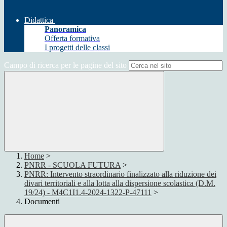
Didattica
Panoramica
Offerta formativa
I progetti delle classi
Campo di ricerca per le pagine del sito
Home
>
PNRR - SCUOLA FUTURA
>
PNRR: Intervento straordinario finalizzato alla riduzione dei
divari territoriali e alla lotta alla dispersione scolastica (D.M.
19/24) - M4C1I1.4-2024-1322-P-47111
>
Documenti