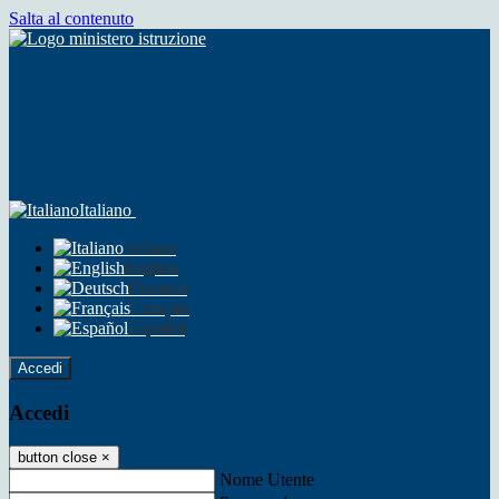
Salta al contenuto
Italiano
Italiano
English
Deutsch
Français
Español
Accedi
Accedi
button close
×
Nome Utente