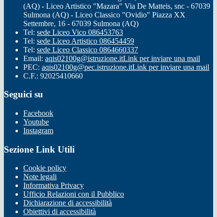
(AQ) - Liceo Artistico "Mazara" Via De Matteis, snc - 67039
Sulmona (AQ) - Liceo Classico "Ovidio" Piazza XX
Settembre, 16 - 67039 Sulmona (AQ)
Tel:
sede Liceo Vico 086453763
Tel:
sede Liceo Artistico 086454459
Tel:
sede Liceo Classico 0864660337
Email:
aqis02100g@istruzione.it
Link per inviare una mail
PEC:
aqis02100g@pec.istruzione.it
Link per inviare una mail
C.F.: 92025410660
Seguici su
Facebook
Youtube
Instagram
Sezione Link Utili
Cookie policy
Note legali
Informativa Privacy
Ufficio Relazioni con il Pubblico
Dichiarazione di accessibilità
Obiettivi di accessibilità