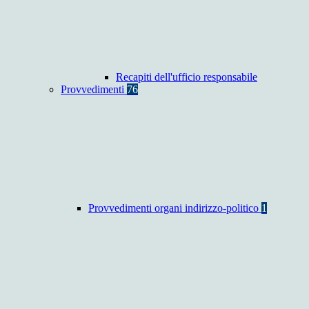
Recapiti dell'ufficio responsabile
Provvedimenti
76
Provvedimenti organi indirizzo-politico
1