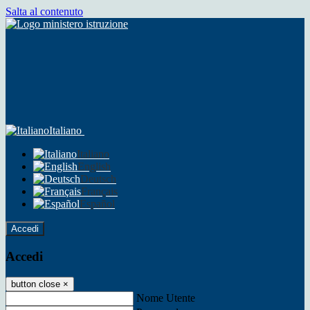
Salta al contenuto
Italiano
Italiano
English
Deutsch
Français
Español
Accedi
Accedi
button close
×
Nome Utente