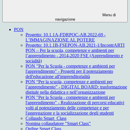
Menu di
navigazione
PON
Progetto: 10.1.1A-FDRPOC-AB.2022-69 -
L’IMMAGINAZIONE AL POTERE
Progetto: 10.1.1B-FSEPON-AB.2021-1/IncontrARTI
PON – Per la scuola, competenze e ambienti per
l’apprendimento - 2014-2020 FSE (Apprendimento e
socialità)
PON "Per la Scuola - competenze e ambienti per
l'apprendimento" - Progetti per il potenziamento
dell'educazione all'imprenditorialità
PON “Per la scuola, competenze e ambienti per
l’apprendimento” - DIGITAL BOARD: trasformazione
digitale nella didattica e nell’organizzazione
PON "Per la Scuola - competenze e ambienti per
l'apprendimento" - Realizzazione di percorsi educativi
volti al potenziamento delle competenze e per
l'aggregazione e la socializzazione degli studenti
Collaudo Smart_Class
Nomina collaudatore "Smart Class"
Ordine Smart Class