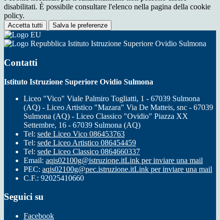
disabilitati. È possibile consultare l'elenco nella pagina della cookie
policy.
Accetta tutti
Salva le preferenze
Istituto Istruzione Superiore Ovidio Sulmona
Contatti
Istituto Istruzione Superiore Ovidio Sulmona
Liceo "Vico" Viale Palmiro Togliatti, 1 - 67039 Sulmona
(AQ) - Liceo Artistico "Mazara" Via De Matteis, snc - 67039
Sulmona (AQ) - Liceo Classico "Ovidio" Piazza XX
Settembre, 16 - 67039 Sulmona (AQ)
Tel:
sede Liceo Vico 086453763
Tel:
sede Liceo Artistico 086454459
Tel:
sede Liceo Classico 0864660337
Email:
aqis02100g@istruzione.it
Link per inviare una mail
PEC:
aqis02100g@pec.istruzione.it
Link per inviare una mail
C.F.: 92025410660
Seguici su
Facebook