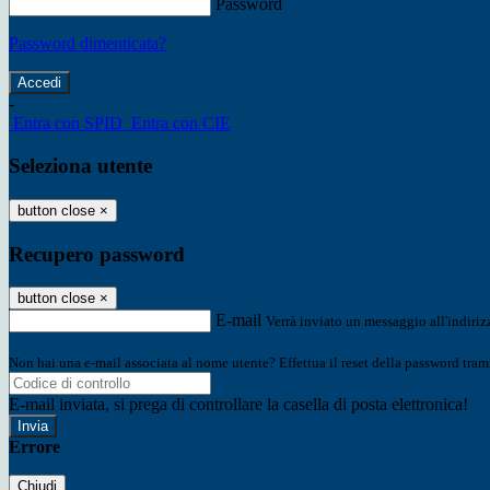
Password
Password dimenticata?
-
Entra con SPID
Entra con CIE
Seleziona utente
button close
×
Recupero password
button close
×
E-mail
Verrà inviato un messaggio all'indirizz
Non hai una e-mail associata al nome utente? Effettua il reset della password tram
E-mail inviata, si prega di controllare la casella di posta elettronica!
Errore
Chiudi