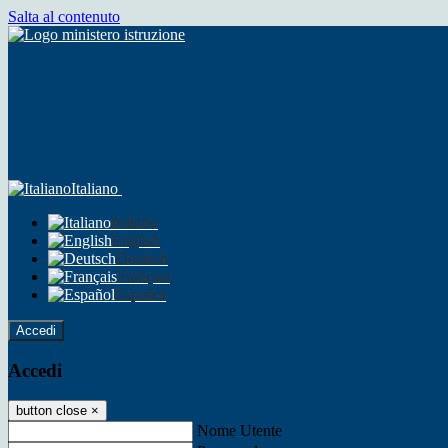
Salta al contenuto
Italiano
Italiano
English
Deutsch
Français
Español
Accedi
Accedi
button close
×
Nome Utente