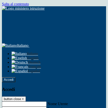
Salta al contenuto
Italiano
Italiano
English
Deutsch
Français
Español
Accedi
Accedi
button close
×
Nome Utente