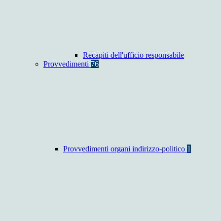
Recapiti dell'ufficio responsabile
Provvedimenti
76
Provvedimenti organi indirizzo-politico
1