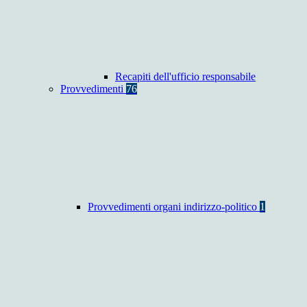
Recapiti dell'ufficio responsabile
Provvedimenti
76
Provvedimenti organi indirizzo-politico
1