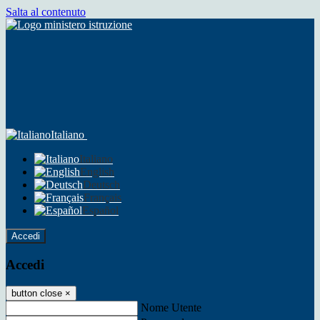
Salta al contenuto
Italiano
Italiano
English
Deutsch
Français
Español
Accedi
Accedi
button close
×
Nome Utente