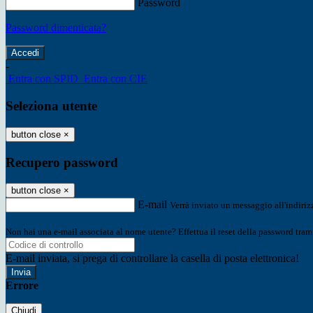
Password
Password dimenticata?
-
Entra con SPID
Entra con CIE
Seleziona utente
button close
×
Recupero password
button close
×
E-mail
Verrà inviato un messaggio all'indirizz
Non hai una e-mail associata al nome utente? Effettua il reset della password tram
E-mail inviata, si prega di controllare la casella di posta elettronica!
Errore
Chiudi