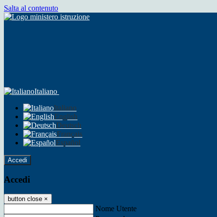
Salta al contenuto
Italiano
Italiano
English
Deutsch
Français
Español
Accedi
Accedi
button close
×
Nome Utente