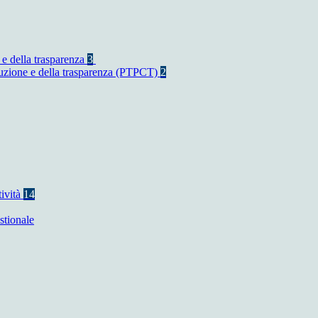
 e della trasparenza
3
rruzione e della trasparenza (PTPCT)
2
tività
14
stionale