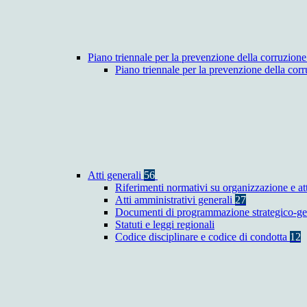
Piano triennale per la prevenzione della corruzione
Piano triennale per la prevenzione della co
Atti generali
56
Riferimenti normativi su organizzazione e at
Atti amministrativi generali
27
Documenti di programmazione strategico-ge
Statuti e leggi regionali
Codice disciplinare e codice di condotta
12