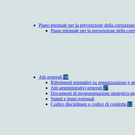
Piano triennale per la prevenzione della corruzione
Piano triennale per la prevenzione della co
Atti generali
56
Riferimenti normativi su organizzazione e at
Atti amministrativi generali
27
Documenti di programmazione strategico-ge
Statuti e leggi regionali
Codice disciplinare e codice di condotta
12