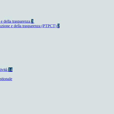
 e della trasparenza
3
rruzione e della trasparenza (PTPCT)
2
tività
14
stionale