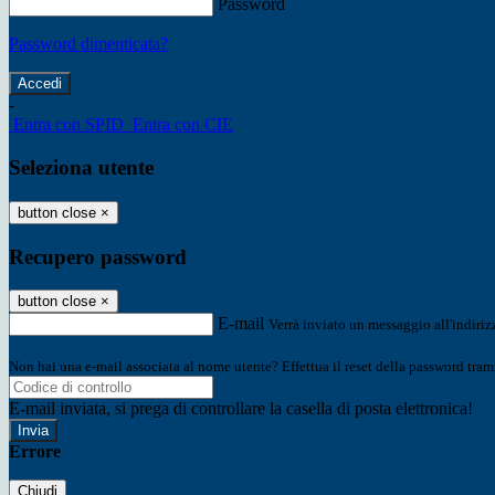
Password
Password dimenticata?
-
Entra con SPID
Entra con CIE
Seleziona utente
button close
×
Recupero password
button close
×
E-mail
Verrà inviato un messaggio all'indirizz
Non hai una e-mail associata al nome utente? Effettua il reset della password tram
E-mail inviata, si prega di controllare la casella di posta elettronica!
Errore
Chiudi