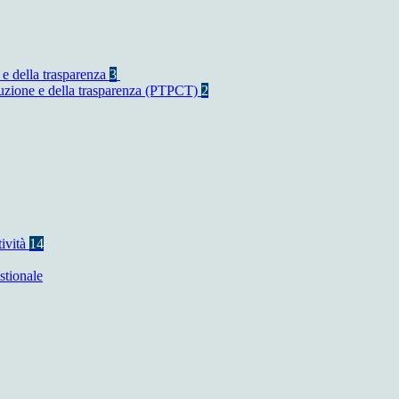
 e della trasparenza
3
rruzione e della trasparenza (PTPCT)
2
tività
14
stionale