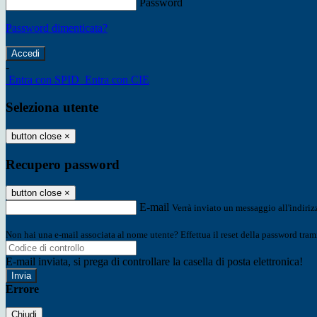
Password
Password dimenticata?
-
Entra con SPID
Entra con CIE
Seleziona utente
button close
×
Recupero password
button close
×
E-mail
Verrà inviato un messaggio all'indirizz
Non hai una e-mail associata al nome utente? Effettua il reset della password tram
E-mail inviata, si prega di controllare la casella di posta elettronica!
Errore
Chiudi