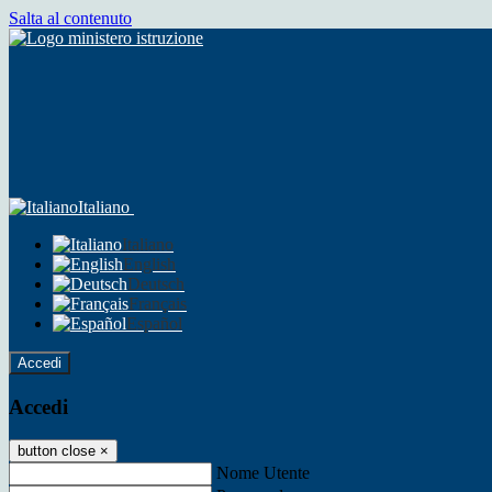
Salta al contenuto
Italiano
Italiano
English
Deutsch
Français
Español
Accedi
Accedi
button close
×
Nome Utente