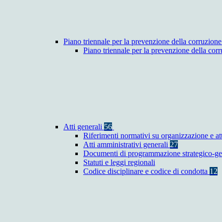
Piano triennale per la prevenzione della corruzione
Piano triennale per la prevenzione della co
Atti generali
56
Riferimenti normativi su organizzazione e at
Atti amministrativi generali
27
Documenti di programmazione strategico-ge
Statuti e leggi regionali
Codice disciplinare e codice di condotta
12