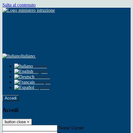
Salta al contenuto
Italiano
Italiano
English
Deutsch
Français
Español
Accedi
Accedi
button close
×
Nome Utente