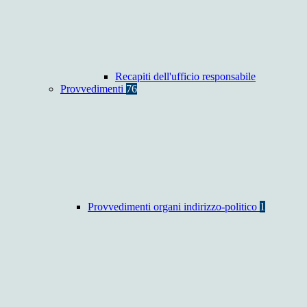
Recapiti dell'ufficio responsabile
Provvedimenti
76
Provvedimenti organi indirizzo-politico
1