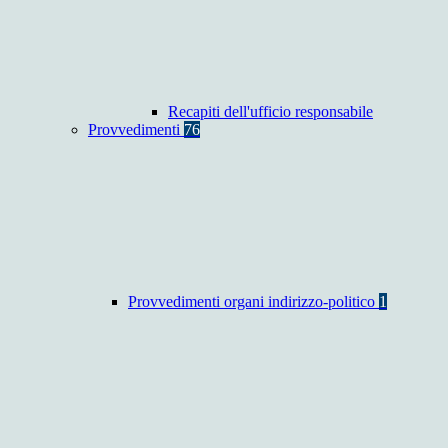
Recapiti dell'ufficio responsabile
Provvedimenti
76
Provvedimenti organi indirizzo-politico
1