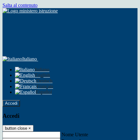
Salta al contenuto
Italiano
Italiano
English
Deutsch
Français
Español
Accedi
Accedi
button close
×
Nome Utente