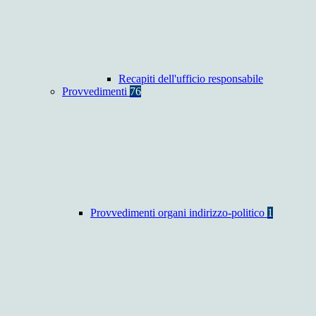
Recapiti dell'ufficio responsabile
Provvedimenti
76
Provvedimenti organi indirizzo-politico
1