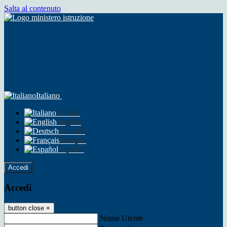
Salta al contenuto
Italiano
Italiano
English
Deutsch
Français
Español
Accedi
Accedi
button close
×
Nome Utente