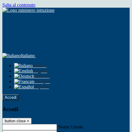
Salta al contenuto
Italiano
Italiano
English
Deutsch
Français
Español
Accedi
Accedi
button close
×
Nome Utente