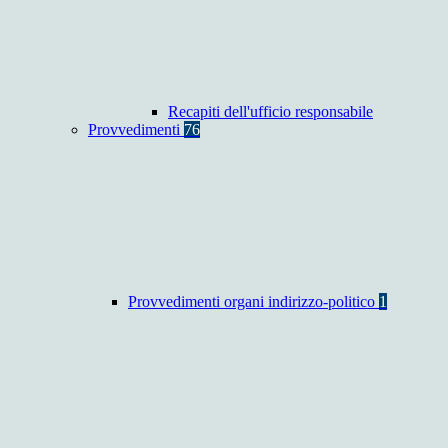
Recapiti dell'ufficio responsabile
Provvedimenti
76
Provvedimenti organi indirizzo-politico
1