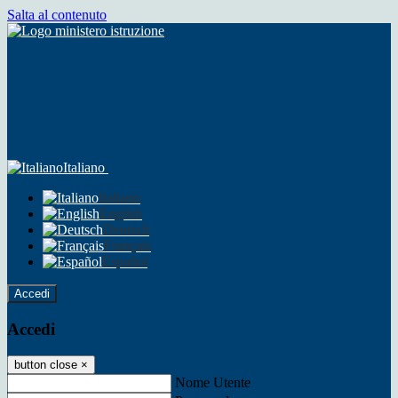
Salta al contenuto
Italiano
Italiano
English
Deutsch
Français
Español
Accedi
Accedi
button close
×
Nome Utente