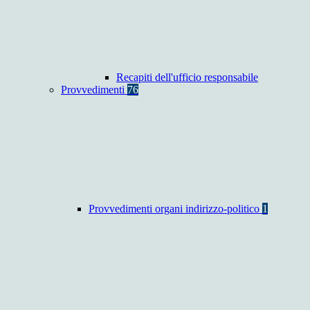
Recapiti dell'ufficio responsabile
Provvedimenti
76
Provvedimenti organi indirizzo-politico
1