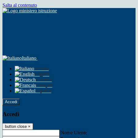
Salta al contenuto
Italiano
Italiano
English
Deutsch
Français
Español
Accedi
Accedi
button close
×
Nome Utente