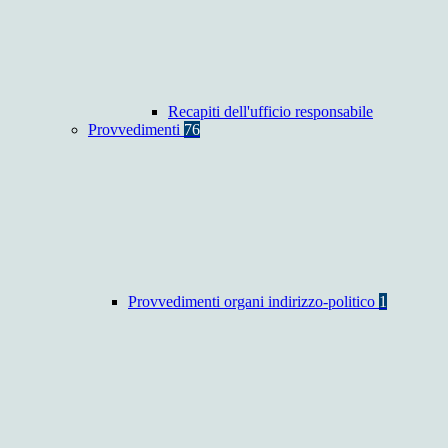
Recapiti dell'ufficio responsabile
Provvedimenti
76
Provvedimenti organi indirizzo-politico
1