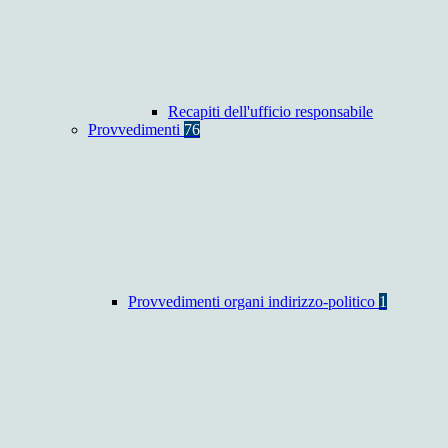
Recapiti dell'ufficio responsabile
Provvedimenti
76
Provvedimenti organi indirizzo-politico
1