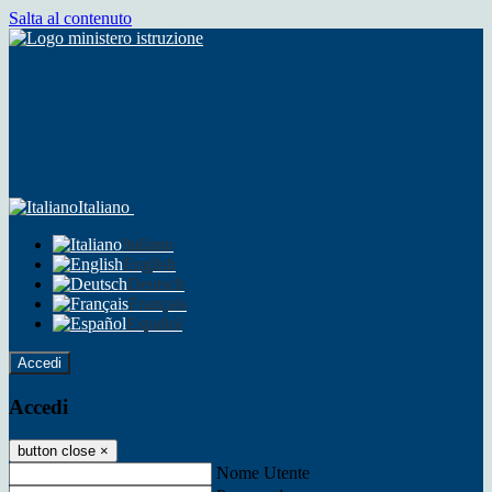
Salta al contenuto
Italiano
Italiano
English
Deutsch
Français
Español
Accedi
Accedi
button close
×
Nome Utente