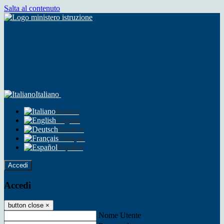
Salta al contenuto
Italiano
Italiano
English
Deutsch
Français
Español
Accedi
Accedi
button close
×
Nome Utente