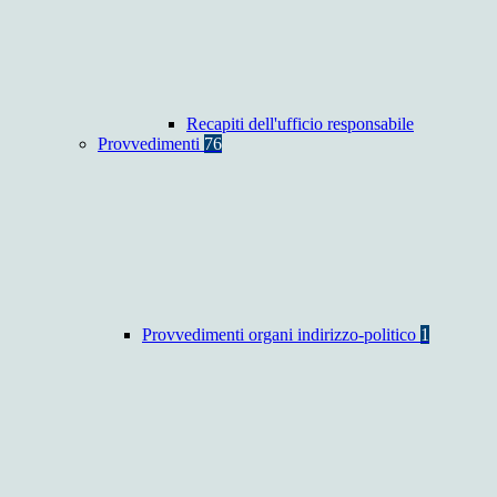
Recapiti dell'ufficio responsabile
Provvedimenti
76
Provvedimenti organi indirizzo-politico
1