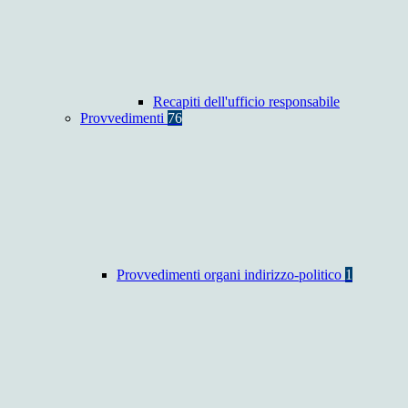
Recapiti dell'ufficio responsabile
Provvedimenti
76
Provvedimenti organi indirizzo-politico
1