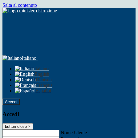
Salta al contenuto
Italiano
Italiano
English
Deutsch
Français
Español
Accedi
Accedi
button close
×
Nome Utente