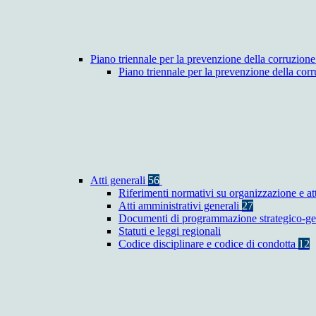
Piano triennale per la prevenzione della corruzione
Piano triennale per la prevenzione della co
Atti generali
56
Riferimenti normativi su organizzazione e at
Atti amministrativi generali
27
Documenti di programmazione strategico-ge
Statuti e leggi regionali
Codice disciplinare e codice di condotta
12