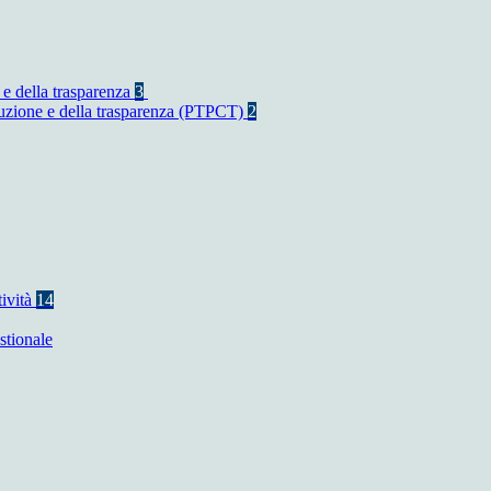
 e della trasparenza
3
rruzione e della trasparenza (PTPCT)
2
tività
14
stionale