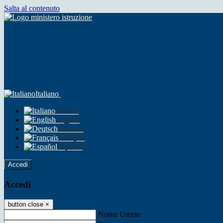
Salta al contenuto
Italiano
Italiano
English
Deutsch
Français
Español
Accedi
Accedi
button close
×
Nome Utente