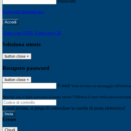
Password
Password dimenticata?
-
Entra con SPID
Entra con CIE
Seleziona utente
button close
×
Recupero password
button close
×
E-mail
Verrà inviato un messaggio all'indirizz
Non hai una e-mail associata al nome utente? Effettua il reset della password tram
E-mail inviata, si prega di controllare la casella di posta elettronica!
Errore
Chiudi