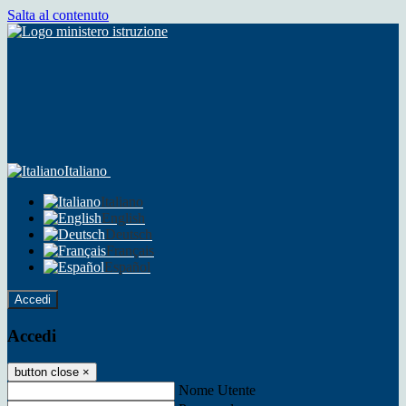
Salta al contenuto
Italiano
Italiano
English
Deutsch
Français
Español
Accedi
Accedi
button close
×
Nome Utente