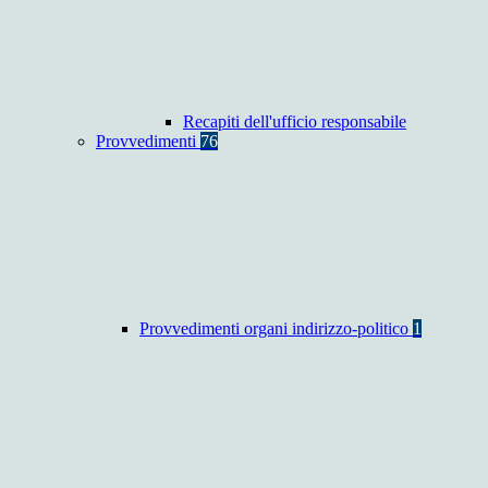
Recapiti dell'ufficio responsabile
Provvedimenti
76
Provvedimenti organi indirizzo-politico
1