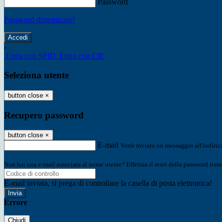
Password
Password dimenticata?
-
Entra con SPID
Entra con CIE
Seleziona utente
button close
×
Recupero password
button close
×
E-mail
Verrà inviato un messaggio all'indirizz
Non hai una e-mail associata al nome utente? Effettua il reset della password tram
E-mail inviata, si prega di controllare la casella di posta elettronica!
Errore
Chiudi