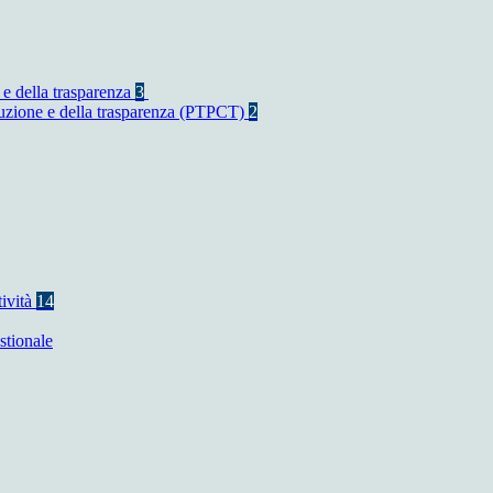
 e della trasparenza
3
rruzione e della trasparenza (PTPCT)
2
tività
14
stionale