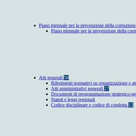
Piano triennale per la prevenzione della corruzione
Piano triennale per la prevenzione della co
Atti generali
56
Riferimenti normativi su organizzazione e at
Atti amministrativi generali
27
Documenti di programmazione strategico-ge
Statuti e leggi regionali
Codice disciplinare e codice di condotta
12