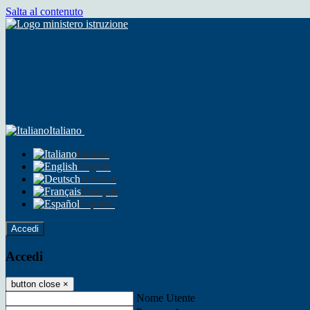
Salta al contenuto
Italiano
Italiano
English
Deutsch
Français
Español
Accedi
Accedi
button close
×
Nome Utente