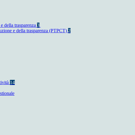
 e della trasparenza
3
rruzione e della trasparenza (PTPCT)
2
tività
14
stionale