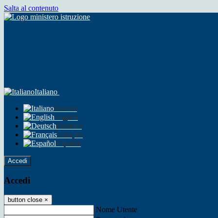
Salta al contenuto
Italiano
Italiano
English
Deutsch
Français
Español
Accedi
Accedi
button close
×
Nome Utente