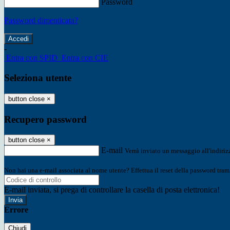
Password
Password dimenticata?
-
Entra con SPID
Entra con CIE
Seleziona utente
button close
×
Recupero password
button close
×
E-mail
Verrà inviato un messaggio all'indirizz
Non hai una e-mail associata al nome utente? Effettua il reset della password tram
E-mail inviata, si prega di controllare la casella di posta elettronica!
Errore
Chiudi