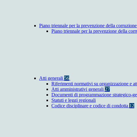
Piano triennale per la prevenzione della corruzione
Piano triennale per la prevenzione della co
Atti generali
56
Riferimenti normativi su organizzazione e at
Atti amministrativi generali
27
Documenti di programmazione strategico-ge
Statuti e leggi regionali
Codice disciplinare e codice di condotta
12