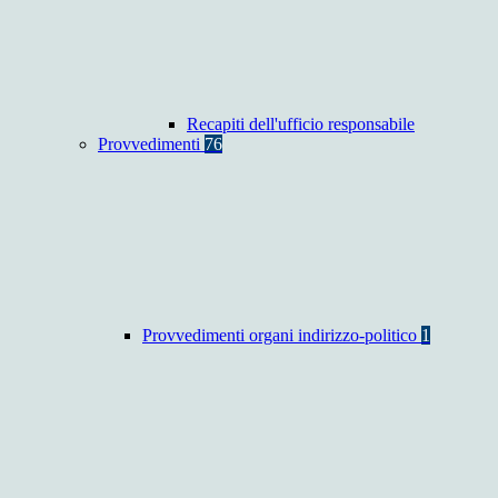
Recapiti dell'ufficio responsabile
Provvedimenti
76
Provvedimenti organi indirizzo-politico
1