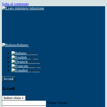
Salta al contenuto
Italiano
Italiano
English
Deutsch
Français
Español
Accedi
Accedi
button close
×
Nome Utente