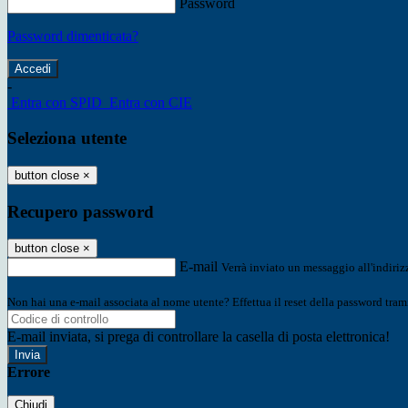
Password
Password dimenticata?
-
Entra con SPID
Entra con CIE
Seleziona utente
button close
×
Recupero password
button close
×
E-mail
Verrà inviato un messaggio all'indirizz
Non hai una e-mail associata al nome utente? Effettua il reset della password tram
E-mail inviata, si prega di controllare la casella di posta elettronica!
Errore
Chiudi