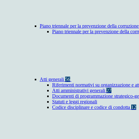
Piano triennale per la prevenzione della corruzione
Piano triennale per la prevenzione della co
Atti generali
56
Riferimenti normativi su organizzazione e at
Atti amministrativi generali
27
Documenti di programmazione strategico-ge
Statuti e leggi regionali
Codice disciplinare e codice di condotta
12