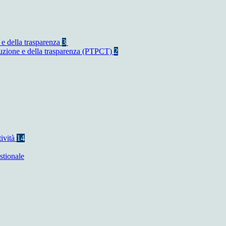
 e della trasparenza
3
rruzione e della trasparenza (PTPCT)
2
tività
14
stionale