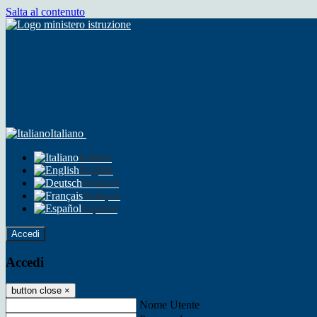
Salta al contenuto
Italiano
Italiano
English
Deutsch
Français
Español
Accedi
Accedi
button close
×
Nome Utente