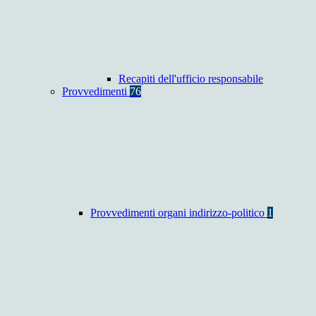
Recapiti dell'ufficio responsabile
Provvedimenti
76
Provvedimenti organi indirizzo-politico
1