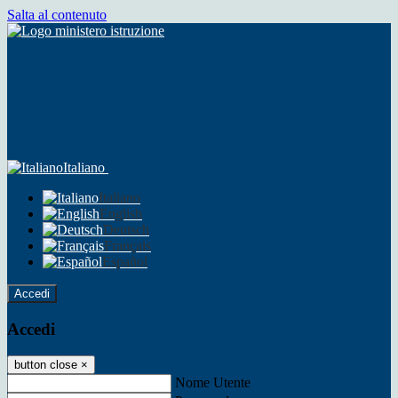
Salta al contenuto
Italiano
Italiano
English
Deutsch
Français
Español
Accedi
Accedi
button close
×
Nome Utente