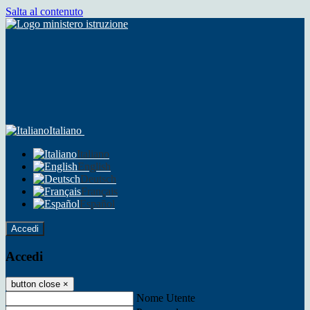
Salta al contenuto
Italiano
Italiano
English
Deutsch
Français
Español
Accedi
Accedi
button close
×
Nome Utente