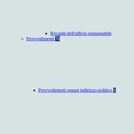
Recapiti dell'ufficio responsabile
Provvedimenti
76
Provvedimenti organi indirizzo-politico
1