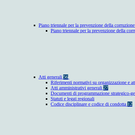
Piano triennale per la prevenzione della corruzione
Piano triennale per la prevenzione della co
Atti generali
56
Riferimenti normativi su organizzazione e at
Atti amministrativi generali
27
Documenti di programmazione strategico-ge
Statuti e leggi regionali
Codice disciplinare e codice di condotta
12