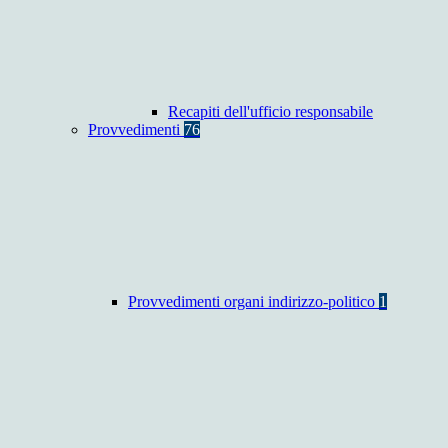
Recapiti dell'ufficio responsabile
Provvedimenti
76
Provvedimenti organi indirizzo-politico
1