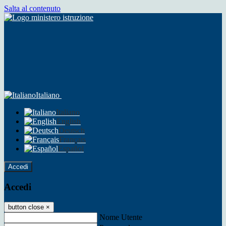
Salta al contenuto
Italiano
Italiano
English
Deutsch
Français
Español
Accedi
Accedi
button close
×
Nome Utente