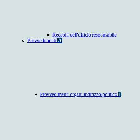
Recapiti dell'ufficio responsabile
Provvedimenti
76
Provvedimenti organi indirizzo-politico
1