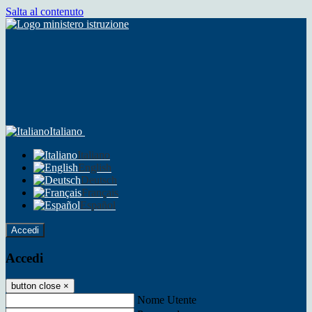
Salta al contenuto
Italiano
Italiano
English
Deutsch
Français
Español
Accedi
Accedi
button close
×
Nome Utente