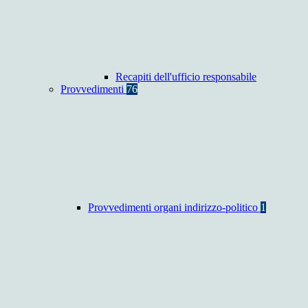
Recapiti dell'ufficio responsabile
Provvedimenti
76
Provvedimenti organi indirizzo-politico
1