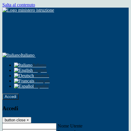
Salta al contenuto
Italiano
Italiano
English
Deutsch
Français
Español
Accedi
Accedi
button close
×
Nome Utente