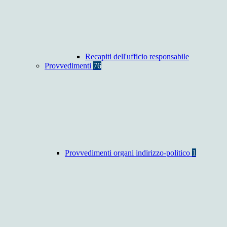
Recapiti dell'ufficio responsabile
Provvedimenti
76
Provvedimenti organi indirizzo-politico
1