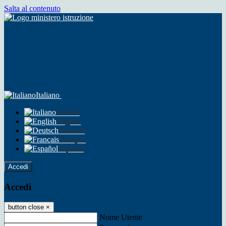
Salta al contenuto
Italiano
Italiano
English
Deutsch
Français
Español
Accedi
Accedi
button close
×
Nome Utente