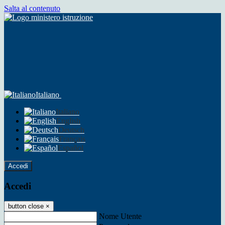
Salta al contenuto
Italiano
Italiano
English
Deutsch
Français
Español
Accedi
Accedi
button close
×
Nome Utente