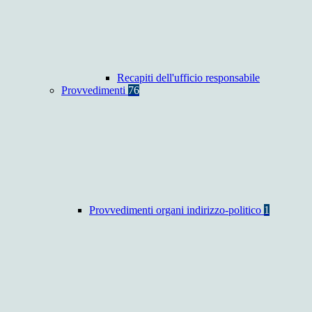
Recapiti dell'ufficio responsabile
Provvedimenti
76
Provvedimenti organi indirizzo-politico
1