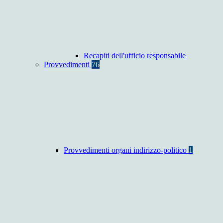
Recapiti dell'ufficio responsabile
Provvedimenti
76
Provvedimenti organi indirizzo-politico
1