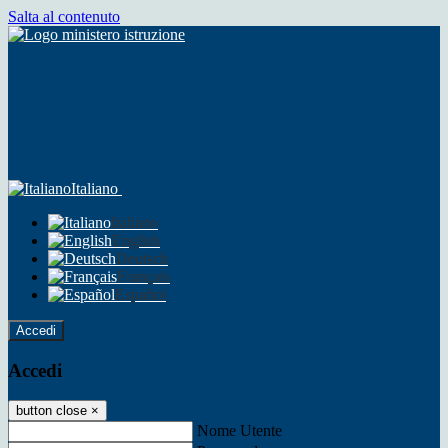
Salta al contenuto
Italiano
Italiano
English
Deutsch
Français
Español
Accedi
Accedi
button close
×
Nome Utente