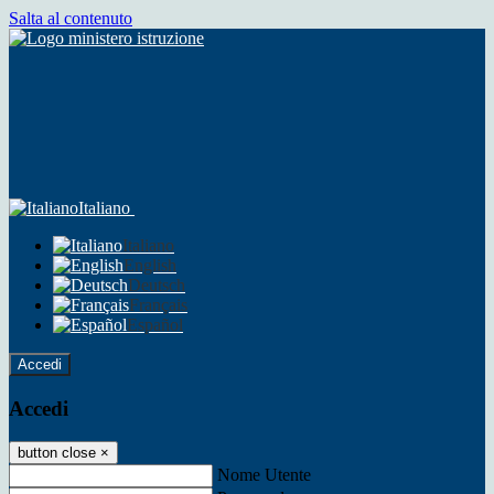
Salta al contenuto
Italiano
Italiano
English
Deutsch
Français
Español
Accedi
Accedi
button close
×
Nome Utente