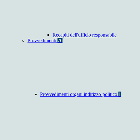
Recapiti dell'ufficio responsabile
Provvedimenti
76
Provvedimenti organi indirizzo-politico
1