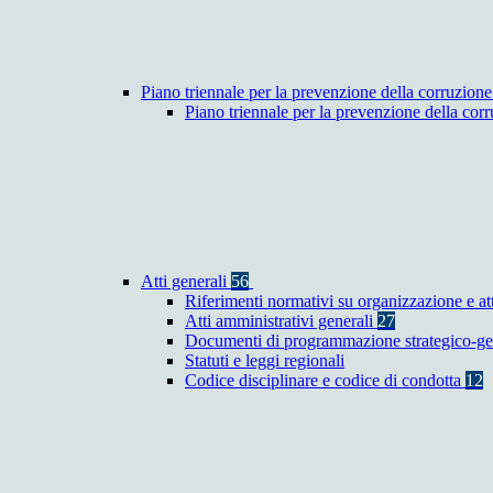
Piano triennale per la prevenzione della corruzione
Piano triennale per la prevenzione della co
Atti generali
56
Riferimenti normativi su organizzazione e at
Atti amministrativi generali
27
Documenti di programmazione strategico-ge
Statuti e leggi regionali
Codice disciplinare e codice di condotta
12