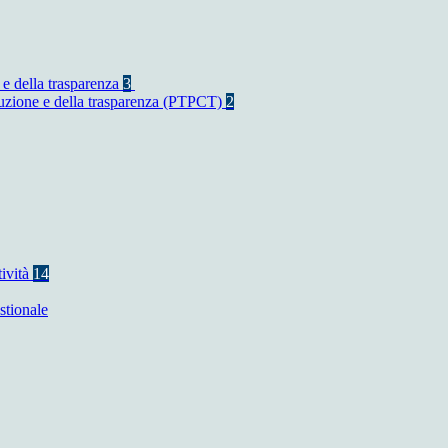
 e della trasparenza
3
rruzione e della trasparenza (PTPCT)
2
tività
14
stionale