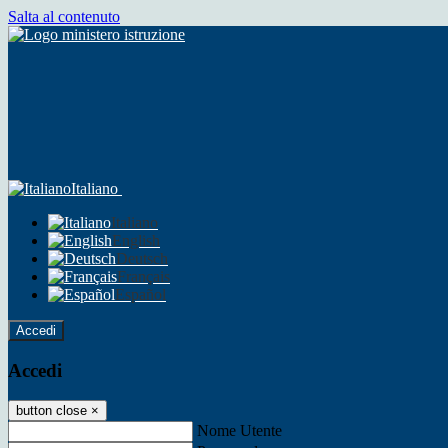
Salta al contenuto
Italiano
Italiano
English
Deutsch
Français
Español
Accedi
Accedi
button close
×
Nome Utente