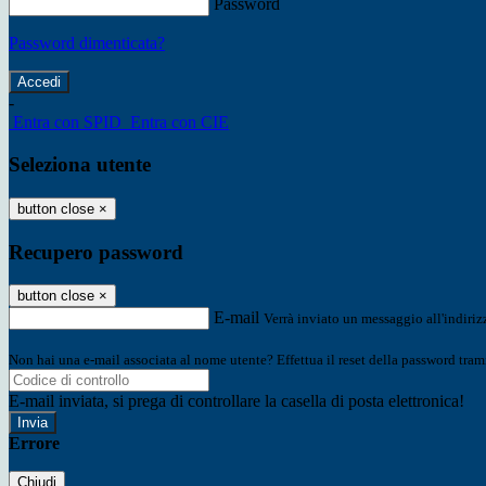
Password
Password dimenticata?
-
Entra con SPID
Entra con CIE
Seleziona utente
button close
×
Recupero password
button close
×
E-mail
Verrà inviato un messaggio all'indirizz
Non hai una e-mail associata al nome utente? Effettua il reset della password tram
E-mail inviata, si prega di controllare la casella di posta elettronica!
Errore
Chiudi