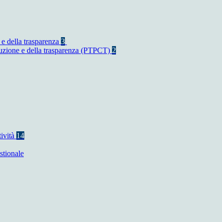
 e della trasparenza
3
rruzione e della trasparenza (PTPCT)
2
tività
14
stionale