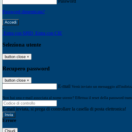
Password
Password dimenticata?
-
Entra con SPID
Entra con CIE
Seleziona utente
button close
×
Recupero password
button close
×
E-mail
Verrà inviato un messaggio all'indirizz
Non hai una e-mail associata al nome utente? Effettua il reset della password tram
E-mail inviata, si prega di controllare la casella di posta elettronica!
Errore
Chiudi