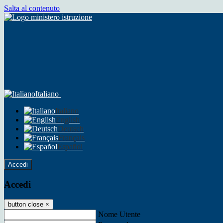
Salta al contenuto
Italiano
Italiano
English
Deutsch
Français
Español
Accedi
Accedi
button close
×
Nome Utente