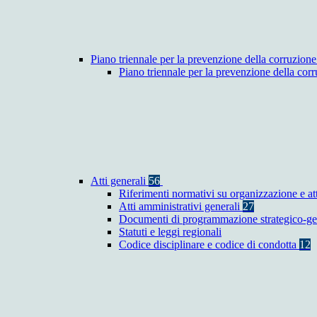
Piano triennale per la prevenzione della corruzione
Piano triennale per la prevenzione della co
Atti generali
56
Riferimenti normativi su organizzazione e at
Atti amministrativi generali
27
Documenti di programmazione strategico-ge
Statuti e leggi regionali
Codice disciplinare e codice di condotta
12