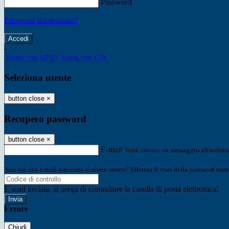
Password
Password dimenticata?
-
Entra con SPID
Entra con CIE
Seleziona utente
button close
×
Recupero password
button close
×
E-mail
Verrà inviato un messaggio all'indirizz
Non hai una e-mail associata al nome utente? Effettua il reset della password tram
E-mail inviata, si prega di controllare la casella di posta elettronica!
Errore
Chiudi