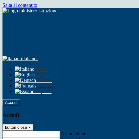
Salta al contenuto
Italiano
Italiano
English
Deutsch
Français
Español
Accedi
Accedi
button close
×
Nome Utente