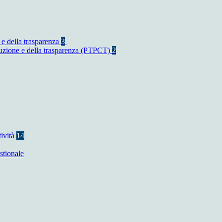
 e della trasparenza
3
rruzione e della trasparenza (PTPCT)
2
tività
14
stionale