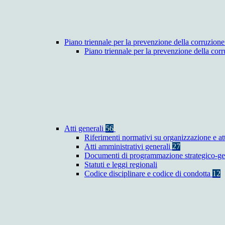
Piano triennale per la prevenzione della corruzione
Piano triennale per la prevenzione della co
Atti generali
56
Riferimenti normativi su organizzazione e at
Atti amministrativi generali
27
Documenti di programmazione strategico-ge
Statuti e leggi regionali
Codice disciplinare e codice di condotta
12