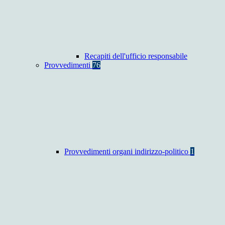
Recapiti dell'ufficio responsabile
Provvedimenti
76
Provvedimenti organi indirizzo-politico
1