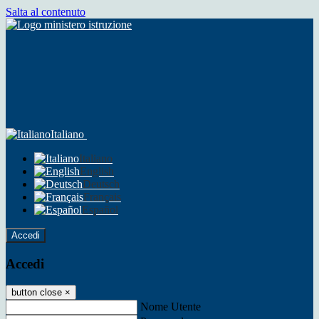
Salta al contenuto
Italiano
Italiano
English
Deutsch
Français
Español
Accedi
Accedi
button close
×
Nome Utente