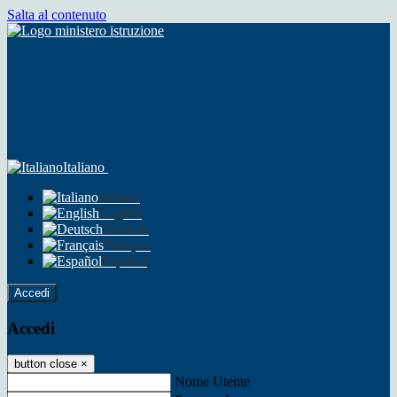
Salta al contenuto
Italiano
Italiano
English
Deutsch
Français
Español
Accedi
Accedi
button close
×
Nome Utente