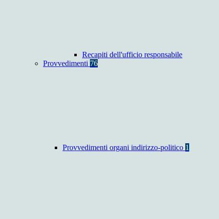
Recapiti dell'ufficio responsabile
Provvedimenti
76
Provvedimenti organi indirizzo-politico
1